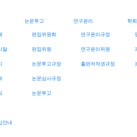
논문투고
연구윤리
학회
개
편집위원회
연구윤리규정
사말
편집위원
연구윤리위원
지
논문투고규정
출판저작권규정
과
논문심사규정
칙
논문투고
입안내