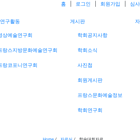
홈
|
로그인
|
회원가입
|
심사
연구활동
게시판
자
영상예술연구회
학회공지사항
프랑스지방문화예술연구회
학회소식
프랑코포니연구회
사진첩
회원게시판
프랑스문화예술정보
학회연구회
Home
/
자료실
/
학술대회자료