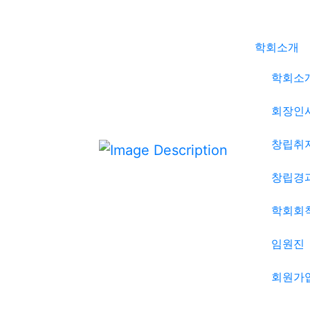
학회소개
학회소
회장인
창립취
창립경
학회회
임원진
회원가