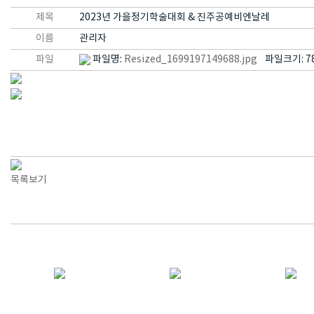
제목
2023년 가을정기학술대회 & 진주공예비엔날레
이름
관리자
파일
파일명:
Resized_1699197149688.jpg
파일크기: 78
목록보기